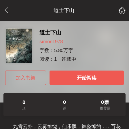
道士下山
道士下山
simon1978
字数：5.80万字
阅读：1
连载中
加入书架
开始阅读
0
0
0票
顶
踩
推荐票
九霄云外，云雾缭绕，仙乐飘，舞姿绰约……百花