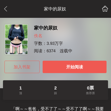
家中的尿奴
家中的尿奴
佚名
字数：3.93万字
阅读：6374
连载中
加入书架
开始阅读
1
2
0票
顶
踩
推荐票
「啊～～爸爸，受不了了～～受不了了啊～～我要