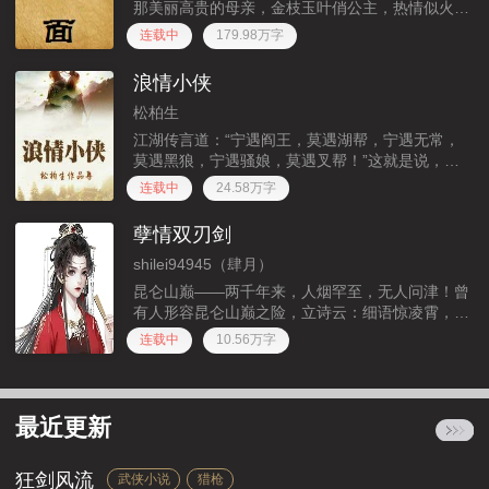
那美丽高贵的母亲，金枝玉叶俏公主，热情似火的
魔女，冰清玉洁冷美人……世间情爱，大爱，小
连载中
179.98万字
爱，都逃脱不了爱之一字，看沉香，如何品得这世
间之爱……
浪情小侠
松柏生
江湖传言道：“宁遇阎王，莫遇湖帮，宁遇无常，
莫遇黑狼，宁遇骚娘，莫遇叉帮！”这就是说，湖
帮、黑狼门和又帮，正是如今横行天下的三个江湖
连载中
24.58万字
霸主之帮派。嗯？乖乖隆个哈，还叉帮啊？
孽情双刃剑
shilei94945（肆月）
昆仑山巅——两千年来，人烟罕至，无人问津！曾
有人形容昆仑山巅之险，立诗云：细语惊凌霄，挽
歌戏月老。浮云身畔坐，御马靴边逃。然而，就是
连载中
10.56万字
这荒烟渺渺的山巅，不知何时，却突兀的立起一座
简陋的木屋，打破两千年来
最近更新
狂剑风流
武侠小说
猎枪