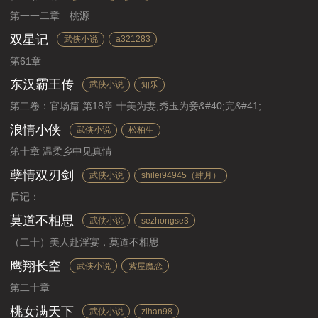
第一一二章 桃源
双星记
武侠小说
a321283
第61章
东汉霸王传
武侠小说
知乐
第二卷：官场篇 第18章 十美为妻,秀玉为妾&#40;完&#41;
浪情小侠
武侠小说
松柏生
第十章 温柔乡中见真情
孽情双刃剑
武侠小说
shilei94945（肆月）
后记：
莫道不相思
武侠小说
sezhongse3
（二十）美人赴淫宴，莫道不相思
鹰翔长空
武侠小说
紫屋魔恋
第二十章
桃女满天下
武侠小说
zihan98