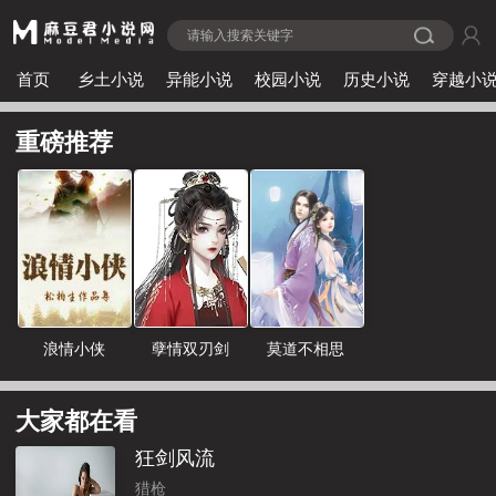
首页
乡土小说
异能小说
校园小说
历史小说
穿越小
重磅推荐
浪情小侠
孽情双刃剑
莫道不相思
大家都在看
狂剑风流
猎枪