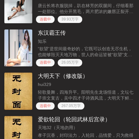
唐云长将衣服脱掉，趴在林芳的双腿间，仔细看那
一处部位。他分开黑毛，两片肥浓的嫩唇正裂开一
条缝，从缝里正源源不断地淌着水呢！把下边的菊
连载中
39.93万字
花都给浇上了。唐云长看得兴起，自己跪坐着，抬
高林芳的屁股，放在自己的
东汉霸王传
知乐
“欲望”是世间最奇妙的，它既可以创造无尽生机，
也能够毁灭天地万物，世人的命运皆被“欲望”支
配，而“道之彼岸”就是让我们摆脱“欲望”的控制，
连载中
26.05万字
脱出凡人命运的轨迹，达至“天人之境”楚汉相争，
楚亡汉兴，一代霸
大明天下（修改版）
hui329
轻歌曼舞，四海升平。阳明先生龙场悟道，文坛七
子崇文复古，吴中四才子诗酒风流，大明天下鲜花
似锦。权阉当道，厂卫横行。白莲教徒矢志造反，
连载中
267.05万字
朝堂内外各怀机心，正德小皇帝玩心不减，九州万
方暗潮汹涌。庙堂江湖，尔
爱欲轮回（轮回武林后宫录）
天地32（天地勿用）
孝子沉香，封印法力，入轮回，品情爱，只为救得